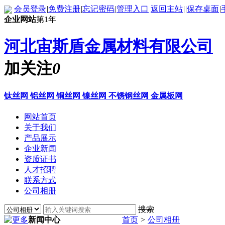
会员登录
|
免费注册
|
忘记密码
|
管理入口
返回主站
|
|
保存桌面
|
企业网站
第1年
河北宙斯盾金属材料有限公司
加关注
0
钛丝网 铝丝网 铜丝网 镍丝网 不锈钢丝网 金属板网
网站首页
关于我们
产品展示
企业新闻
资质证书
人才招聘
联系方式
公司相册
搜索
新闻中心
首页
>
公司相册